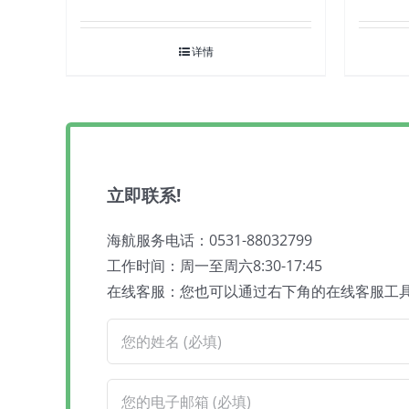
详情
立即联系!
海航服务电话：0531-88032799
工作时间：周一至周六8:30-17:45
在线客服：您也可以通过右下角的在线客服工