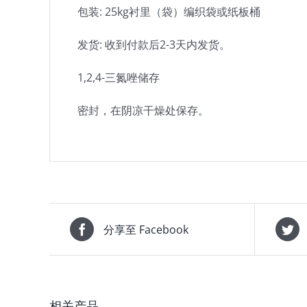
4-氨基三唑
≤0.2%
包装: 25kg衬里（袋）编织袋或纸板桶
发货: 收到付款后2-3天内发货。
1,2,4-三氮唑储存
密封，在阴凉干燥处保存。
分享至 Facebook
相关产品