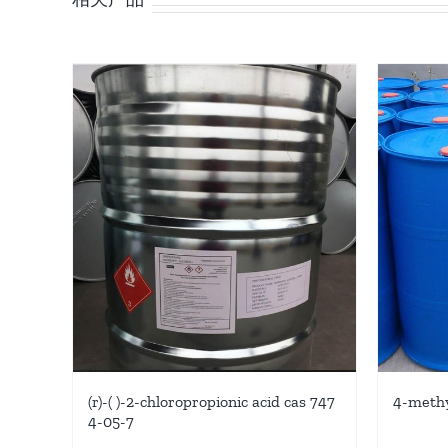
(r)-( )-2-chloropropionic acid cas 747
4-methy
4-05-7