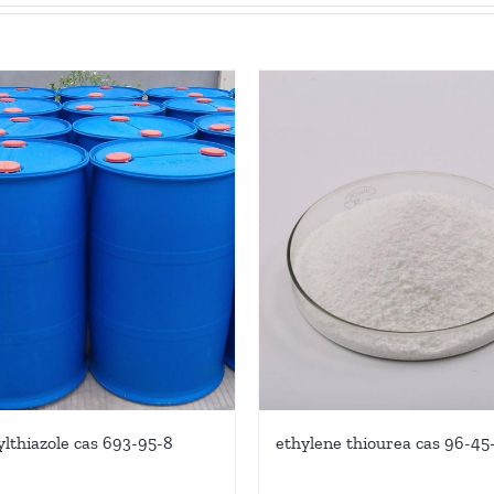
lthiazole cas 693-95-8
ethylene thiourea cas 96-45