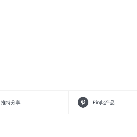
推特分享
Pin此产品