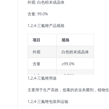
外观: 白色粉末或晶体
含量: 99.0%
1,2,4-三氮唑产品规格
项目
规格
外观
白色粉末或晶体
含量
≥99.0%
水分
≤0.50%
1,2,4-三氮唑用途
熔点
118.0~120.0%
主要用于生产高效，低毒的农业杀菌剂，植物
3-氨基三唑
≤0.2%
1,2,4-三氮唑包装和运输