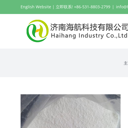
跳
English Website
| 立即联系! +86-531-8803-2799
|
info@
过
内
容
主