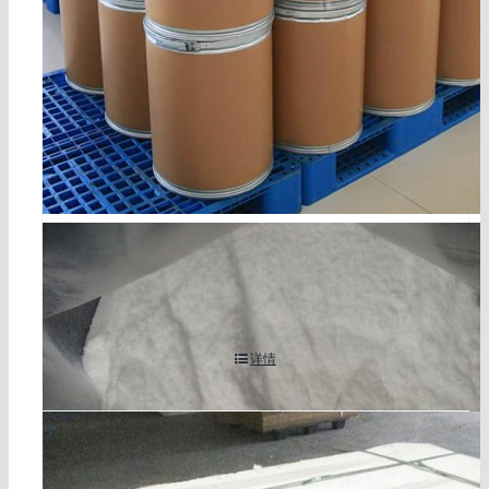
2-chloro-3-cyanopyridine cas 6602-54-6
详情