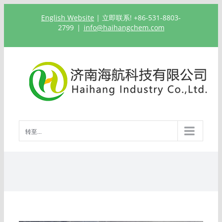
跳
English Website
| 立即联系! +86-531-8803-
过
2799
|
info@haihangchem.com
内
容
转至...