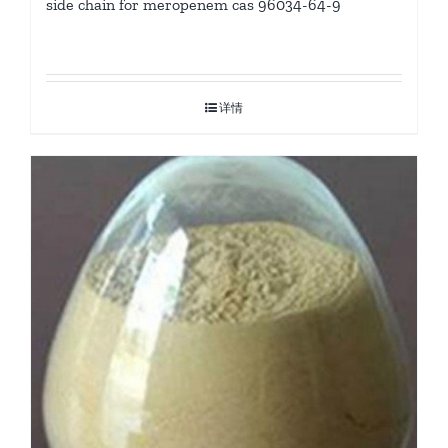
side chain for meropenem cas 96034-64-9
详情