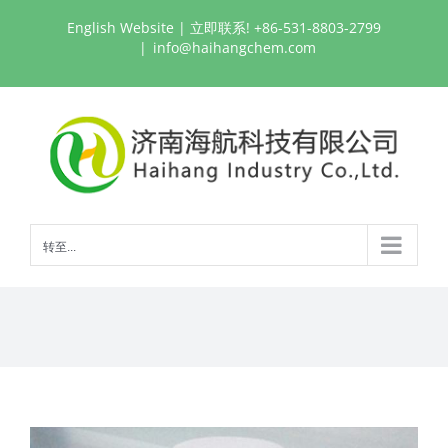
跳
English Website
| 立即联系! +86-531-8803-2799
过
|
info@haihangchem.com
内
容
转至...