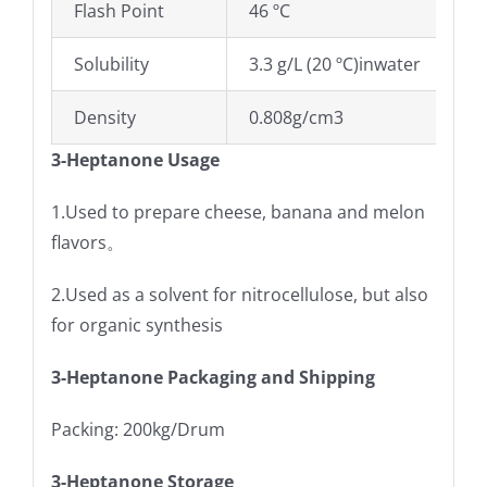
Flash Point
46 ºC
Solubility
3.3 g/L (20 ºC)inwater
Density
0.808g/cm3
3-Heptanone Usage
1.Used to prepare cheese, banana and melon
flavors。
2.Used as a solvent for nitrocellulose, but also
for organic synthesis
3-Heptanone Packaging and Shipping
Packing: 200kg/Drum
3-Heptanone Storage