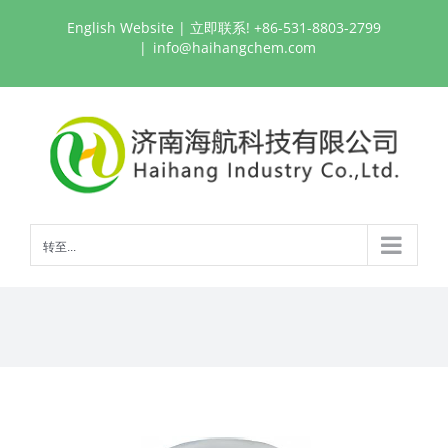
跳
English Website
| 立即联系! +86-531-8803-2799
过
|
info@haihangchem.com
内
容
转至...