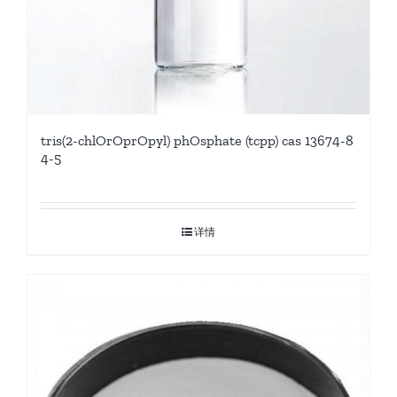
tris(2-chlOrOprOpyl) phOsphate (tcpp) cas 13674-8
4-5
详情