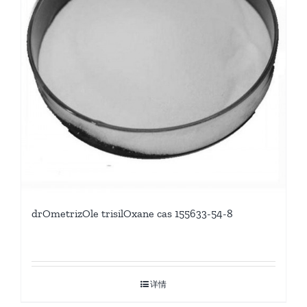
drOmetrizOle trisilOxane cas 155633-54-8
详情