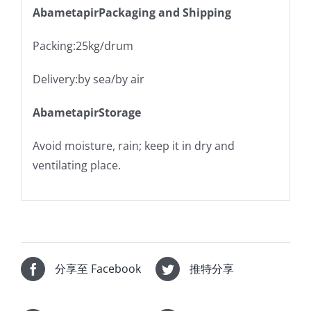
AbametapirPackaging and Shipping
Packing:25kg/drum
Delivery:by sea/by air
AbametapirStorage
Avoid moisture, rain; keep it in dry and
ventilating place.
分享至 Facebook
推特分享