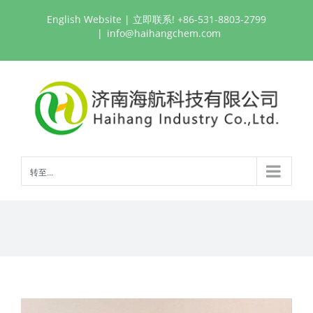
跳
English Website
| 立即联系! +86-531-8803-2799
过
|
info@haihangchem.com
内
容
转至...