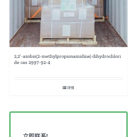
2,2′-azobis(2-methylpropionamidine) dihydrochlori
de cas 2997-92-4
详情
立即联系!