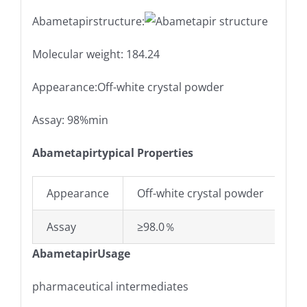
Abametapirstructure:
Molecular weight: 184.24
Appearance:Off-white crystal powder
Assay: 98%min
Abametapirtypical Properties
Appearance
Off-white crystal powder
Assay
≥98.0％
AbametapirUsage
pharmaceutical intermediates