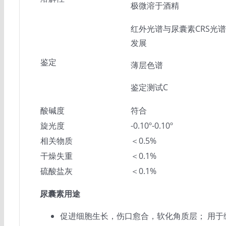
极微溶于酒精
红外光谱与尿囊素CRS光
发展
鉴定
薄层色谱
鉴定测试C
酸碱度
符合
旋光度
-0.10º-0.10º
相关物质
＜0.5%
干燥失重
＜0.1%
硫酸盐灰
＜0.1%
尿囊素用途
促进细胞生长，伤口愈合，软化角质层； 用