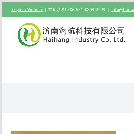
跳
English Website
| 立即联系! +86-531-8803-2799
|
info@haih
过
内
容