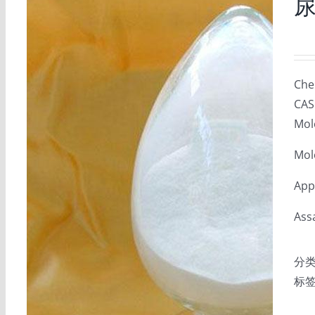
尿
Che
CAS
Mol
Mol
App
Ass
分
标