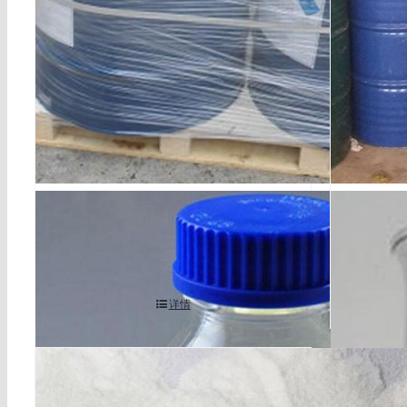
perfluoro(2-methyl-3-pentanone) cas 7
sorbitan 
56-13-8
详情