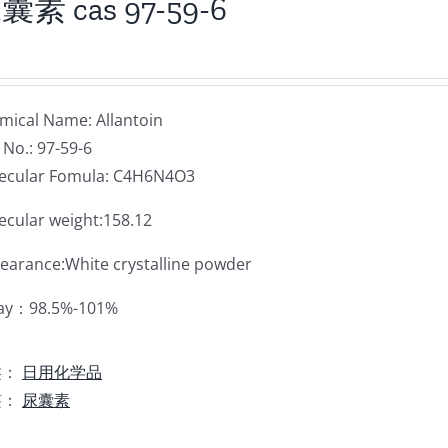
囊素 cas 97-59-6
mical Name: Allantoin
 No.: 97-59-6
ecular Fomula: C4H6N4O3
ecular weight:158.12
earance:White crystalline powder
ay：98.5%-101%
类：
日用化学品
签：
尿囊素