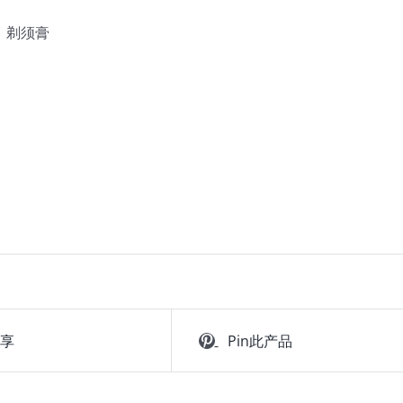
，剃须膏
分享
Pin此产品