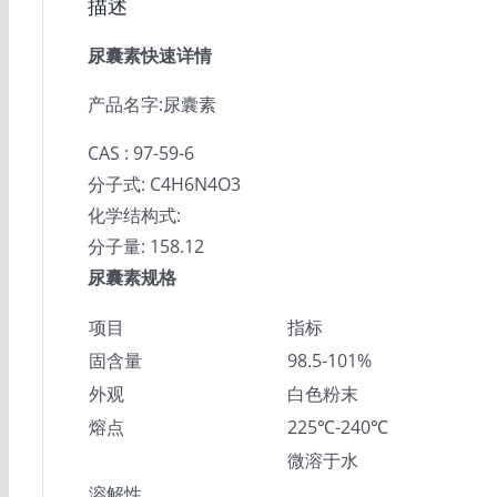
描述
尿囊素快速详情
产品名字:尿囊素
CAS : 97-59-6
分子式: C4H6N4O3
化学结构式:
分子量: 158.12
尿囊素规格
项目
指标
固含量
98.5-101%
外观
白色粉末
熔点
225℃-240℃
微溶于水
溶解性