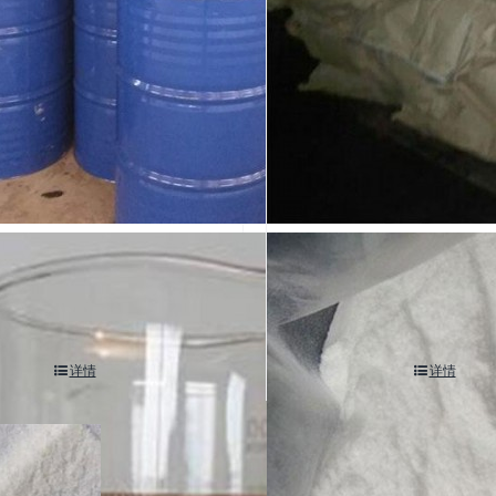
monolaurate cas 1338-39-2
cetearyl alcohol cas 67762-
详情
详情