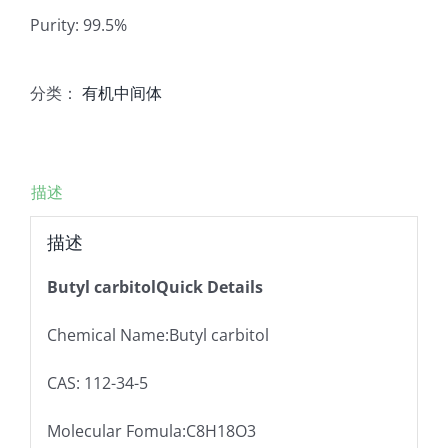
Purity: 99.5%
分类：
有机中间体
描述
描述
Butyl carbitolQuick Details
Chemical Name:Butyl carbitol
CAS: 112-34-5
Molecular Fomula:C8H18O3