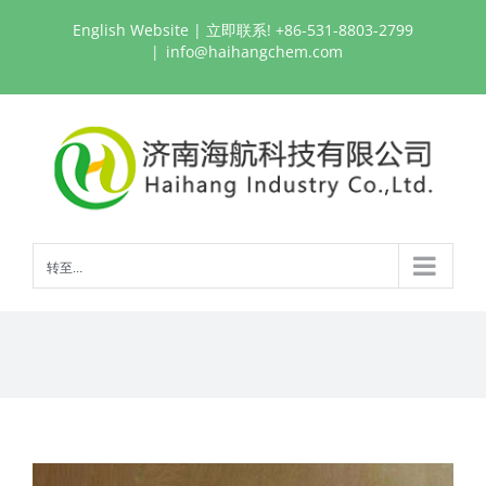
跳
English Website
| 立即联系! +86-531-8803-2799
过
|
info@haihangchem.com
内
容
转至...