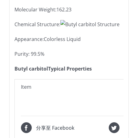
Molecular Weight:162.23
Chemical Structure:
Appearance:Colorless Liquid
Purity: 99.5%
Butyl carbitolTypical Properties
Item
分享至 Facebook
推特