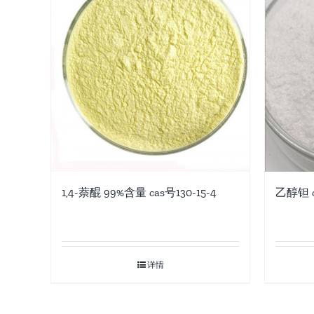
1,4-萘醌 99%含量 cas号130-15-4
乙醇钽 ca
详情