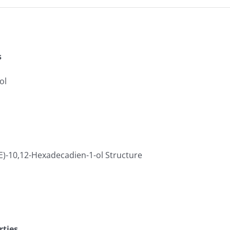
s
ol
rties