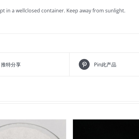
ept in a wellclosed container. Keep away from sunlight.
推特分享
Pin此产品