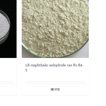
1,8-naphthalic anhydride cas 81-84-
5
详情