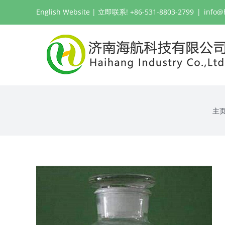
跳
English Website
| 立即联系! +86-531-8803-2799
|
info@
过
内
容
主