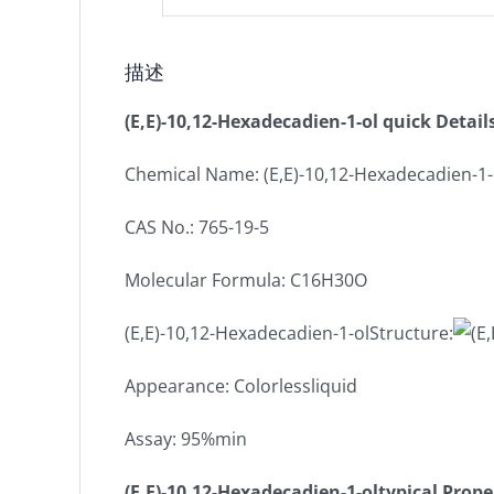
描述
(E,E)-10,12-Hexadecadien-1-ol quick Detail
Chemical Name: (E,E)-10,12-Hexadecadien-1-
CAS No.: 765-19-5
Molecular Formula: C16H30O
(E,E)-10,12-Hexadecadien-1-olStructure:
Appearance: Colorlessliquid
Assay: 95%min
(E,E)-10,12-Hexadecadien-1-oltypical Prope