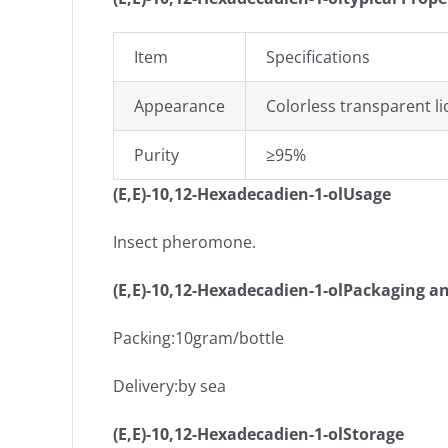
Item
Specifications
Appearance
Colorless transparent li
Purity
≥95%
(E,E)-10,12-Hexadecadien-1-olUsage
Insect pheromone.
(E,E)-10,12-Hexadecadien-1-olPackaging a
Packing:10gram/bottle
Delivery:by sea
(E,E)-10,12-Hexadecadien-1-olStorage