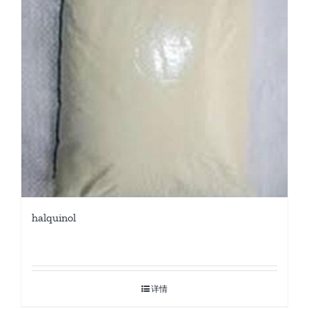
halquinol
详情