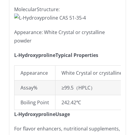
MolecularStructure:
Appearance: White Crystal or crystalline
powder
L-HydroxyprolineTypical Properties
Appearance
White Crystal or crystalline pow
Assay%
≥99.5（HPLC）
Boiling Point
242.42℃
L-HydroxyprolineUsage
For flavor enhancers, nutritional supplements,