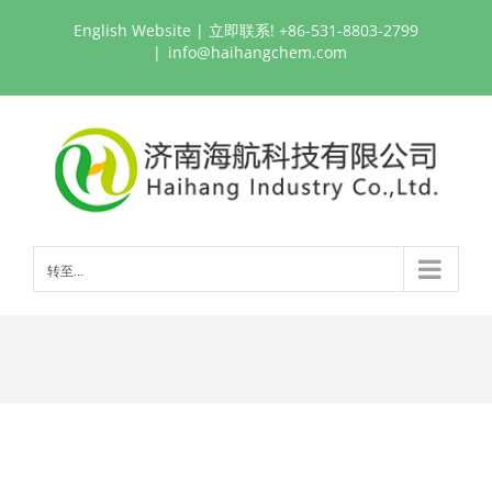
跳
English Website
| 立即联系! +86-531-8803-2799
过
|
info@haihangchem.com
内
容
转至...