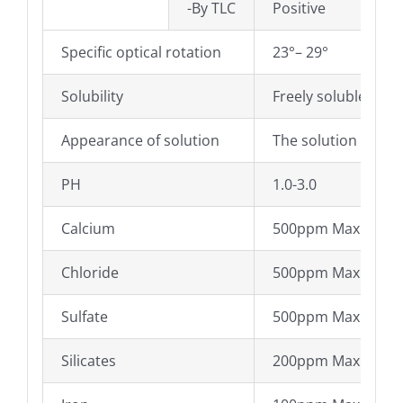
-By TLC
Positive
Specific optical rotation
23°– 29°
Solubility
Freely soluble in w
Appearance of solution
The solution is cle
PH
1.0-3.0
Calcium
500ppm Max
Chloride
500ppm Max
Sulfate
500ppm Max
Silicates
200ppm Max