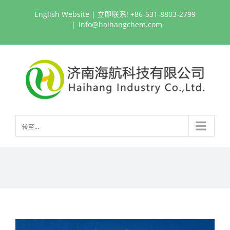
跳
English Website
| 立即联系! +86-531-8803-2799
过
|
info@haihangchem.com
内
容
转至...