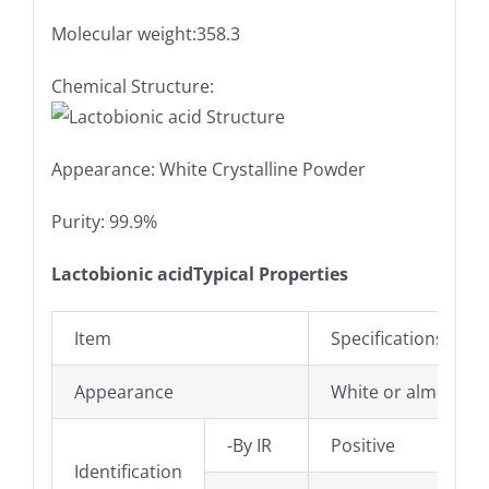
Molecular weight:358.3
Chemical Structure:
Appearance: White Crystalline Powder
Purity: 99.9%
Lactobionic acidTypical Properties
Item
Specifications
Appearance
White or almost wh
-By IR
Positive
Identification