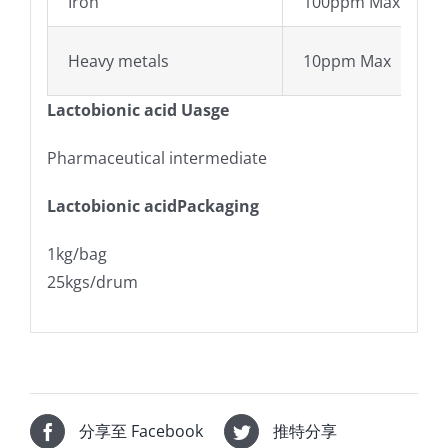
Iron
100ppm Max
Heavy metals
10ppm Max
Lactobionic acid Uasge
Pharmaceutical intermediate
Lactobionic acidPackaging
1kg/bag
25kgs/drum
分享至 Facebook
推特分享