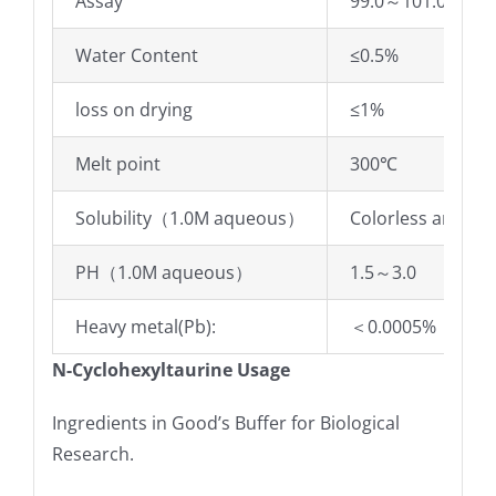
Assay
99.0～101.0%
Water Content
≤0.5%
loss on drying
≤1%
Melt point
300℃
Solubility（1.0M aqueous）
Colorless and cle
PH（1.0M aqueous）
1.5～3.0
Heavy metal(Pb):
＜0.0005%
N-Cyclohexyltaurine Usage
Ingredients in Good’s Buffer for Biological
Research.