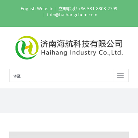
跳
English Website
| 立即联系! +86-531-8803-2799
过
|
info@haihangchem.com
内
容
转至...