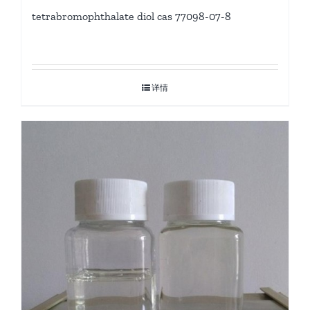
tetrabromophthalate diol cas 77098-07-8
详情