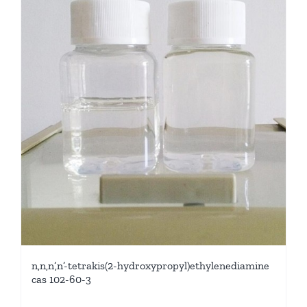
n,n,n’,n’-tetrakis(2-hydroxypropyl)ethylenediamine
cas 102-60-3