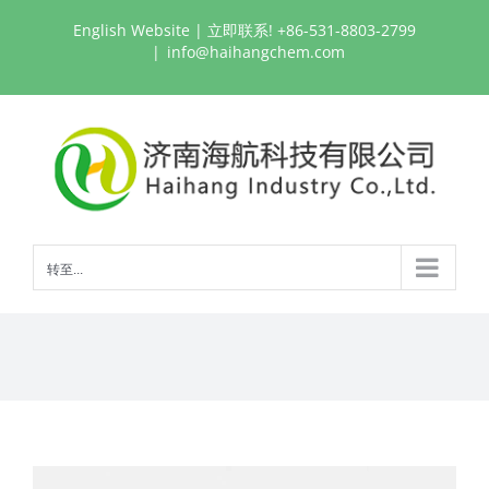
跳
English Website
| 立即联系! +86-531-8803-2799
过
|
info@haihangchem.com
内
容
转至...