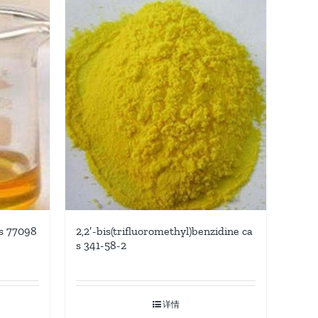
as 77098
2,2′-bis(trifluoromethyl)benzidine ca
s 341-58-2
详情