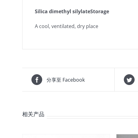
Silica dimethyl silylateStorage
A cool, ventilated, dry place
分享至 Facebook
相关产品