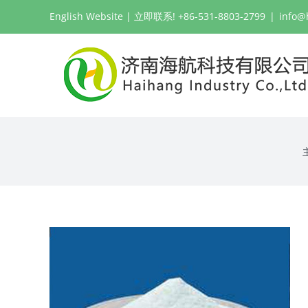
跳
English Website
| 立即联系! +86-531-8803-2799
|
info@
过
内
容