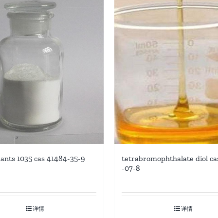
dants 1035 cas 41484-35-9
tetrabromophthalate diol c
-07-8
详情
详情