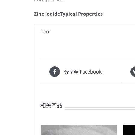
Zinc iodideTypical Properties
Item
分享至 Facebook
相关产品