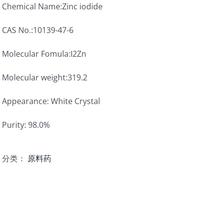
Chemical Name:Zinc iodide
CAS No.:10139-47-6
Molecular Fomula:I2Zn
Molecular weight:319.2
Appearance: White Crystal
Purity: 98.0%
分类：
原料药