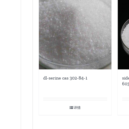
dl-serine cas 302-84-1
sid
60
详情