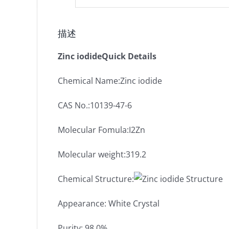
描述
Zinc iodideQuick Details
Chemical Name:Zinc iodide
CAS No.:10139-47-6
Molecular Fomula:I2Zn
Molecular weight:319.2
Chemical Structure:
Appearance: White Crystal
Purity: 98.0%