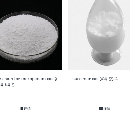
e chain for meropenem cas 9
succimer cas 304-55-2
34-64-9
详情
详情