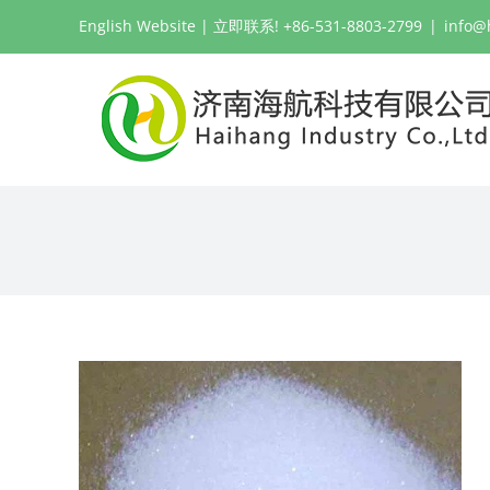
跳
English Website
| 立即联系! +86-531-8803-2799
|
info@
过
内
容